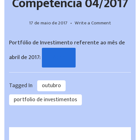
Competência 04/2017
on
17 de maio de 2017
Write a Comment
Posição
dos
Portfólio de Investimento referente ao mês de
Investimento
Financeiros
abril de 2017:
Abrir
–
Competência
04/2017
Tagged In
outubro
portfolio de investimentos
Post