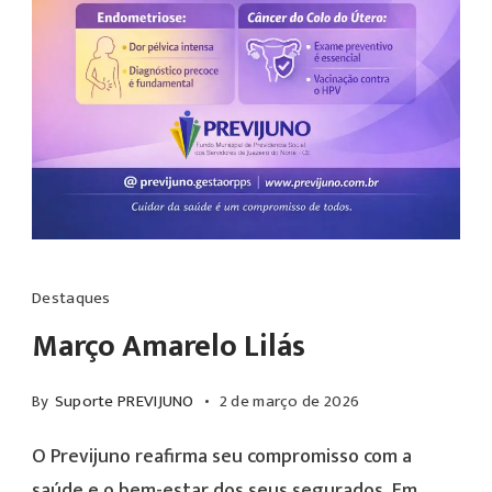
de
Juazeiro
do
Norte
(PREVIJUNO)
anunciou,
nesta
quarta-
O
feira
Previjuno
Destaques
(04/03),
reafirma
Março Amarelo Lilás
um
seu
balanço
compromisso
By
Suporte PREVIJUNO
2 de março de 2026
altamente
com
O Previjuno reafirma seu compromisso com a
positivo
a
saúde e o bem-estar dos seus segurados. Em