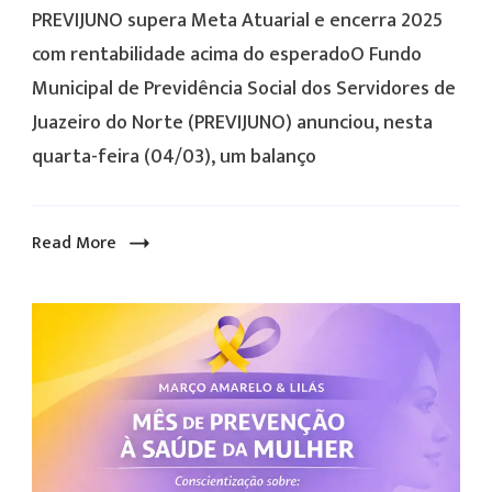
encerra
PREVIJUNO supera Meta Atuarial e encerra 2025
2025
com rentabilidade acima do esperadoO Fundo
com
Municipal de Previdência Social dos Servidores de
rentabilidade
Juazeiro do Norte (PREVIJUNO) anunciou, nesta
acima
quarta-feira (04/03), um balanço
do
esperado
O
Read More
Fundo
Municipal
de
Previdência
Social
dos
Servidores