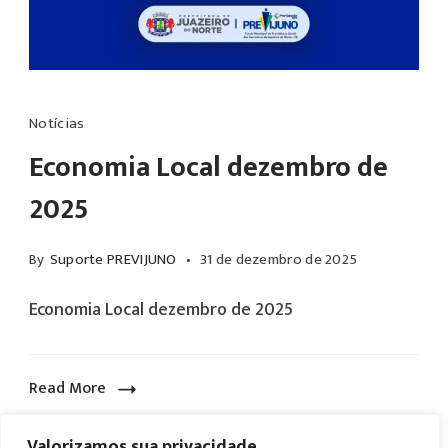
prazo.
A
diretoria
do
Notícias
PREVIJUNO
Economia Local dezembro de
reitera
2025
seu
compromisso
By
Suporte PREVIJUNO
31 de dezembro de 2025
com
a
Economia Local dezembro de 2025
transparência
e
a
Read More
responsabilidade
Valorizamos sua privacidade