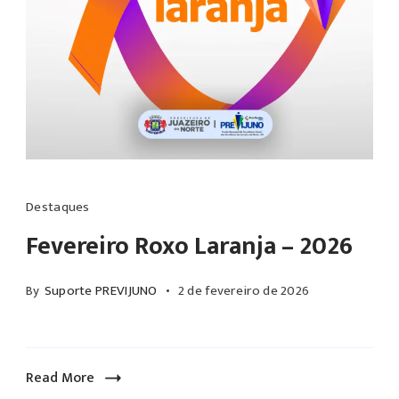
2025,
a
nova
meta
para
o
exercício
de
Destaques
2026
Fevereiro Roxo Laranja – 2026
foi
fixada
By
Suporte PREVIJUNO
2 de fevereiro de 2026
em
IPCA
+
Read More
5,64%.