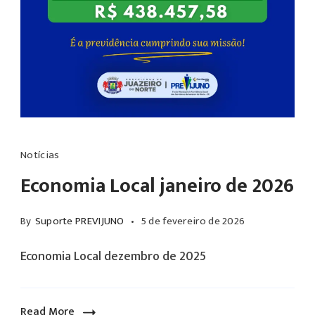
Executivo),
pagamento
José
das
Erivaldo
aposentadorias
Oliveira
e
dos
pensões
Santos
futuras.
(representante
Em
do
Notícias
2025,
Poder
Economia Local janeiro de 2026
o
Legislativo
cenário
e
By
Suporte PREVIJUNO
5 de fevereiro de 2026
foi
presidente
o
Economia Local dezembro de 2025
eleito
seguinte:
do
Rentabilidade
CONDEL),
Read More