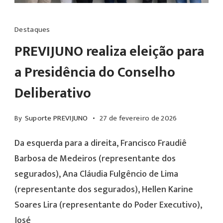
atingiu,
lilás
Da
como
para
esquerda
Destaques
superou
conscientizar
para
PREVIJUNO realiza eleição para
significativamente
sobre
a
a Presidência do Conselho
a
a
direita,
sua
Deliberativo
endometriose
Francisco
Meta
e
Fraudiê
Atuarial.
By
Suporte PREVIJUNO
27 de fevereiro de 2026
o
Barbosa
O
câncer
de
Da esquerda para a direita, Francisco Fraudiê
que
do
Medeiros
Barbosa de Medeiros (representante dos
os
colo
(representante
segurados), Ana Cláudia Fulgêncio de Lima
números
do
dos
(representante dos segurados), Hellen Karine
representam?
útero
segurados),
Soares Lira (representante do Poder Executivo),
A
—
Ana
José