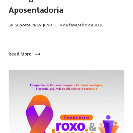
Alexandre
Aposentadoria
o
Ferreira
patrimônio
(representante
By
Suporte PREVIJUNO
4 de fevereiro de 2026
dos
do
servidores.
Poder
Projeções
Executivo).
para
Read More
2026
Com
base
nos
estudos
atuariais
realizados
em