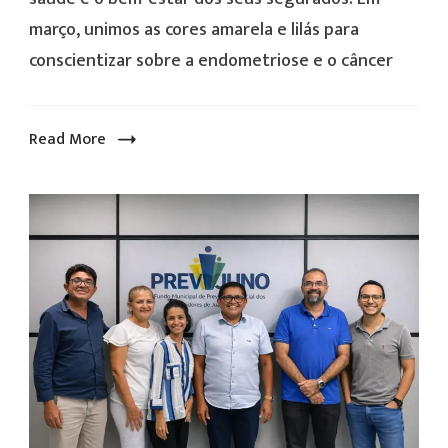
sobre
saúde
março, unimos as cores amarela e lilás para
a
e
conscientizar sobre a endometriose e o câncer
gestão
o
de
bem-
seus
estar
Read More
investimentos.
dos
Em
seus
2025,
segurados.
o
Em
regime
março,
próprio
unimos
de
as
previdência
cores
não
amarela
apenas
e