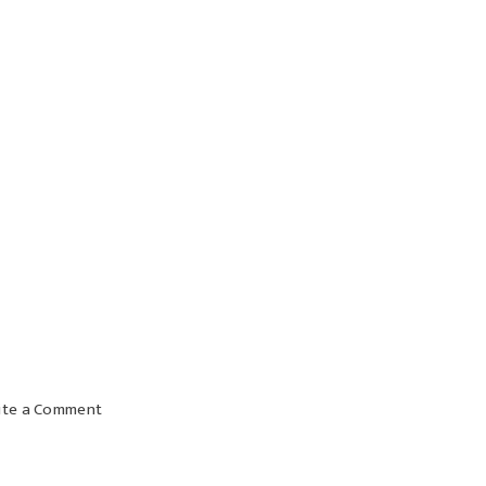
on
ite a Comment
Janeiro
Branco