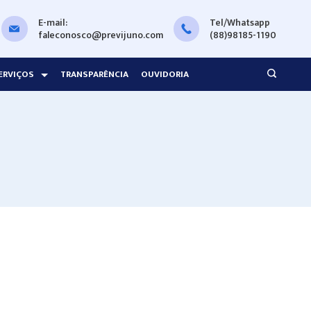
E-mail:
Tel/Whatsapp
faleconosco@previjuno.com
(88)98185-1190
ERVIÇOS
TRANSPARÊNCIA
OUVIDORIA