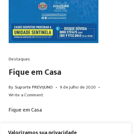
Destaques
Fique em Casa
By
Suporte PREVIJUNO
9 de julho de 2020
on
Write a Comment
Fique
Fique em Casa
em
Casa
Valorizamos sua privacidade
Read More