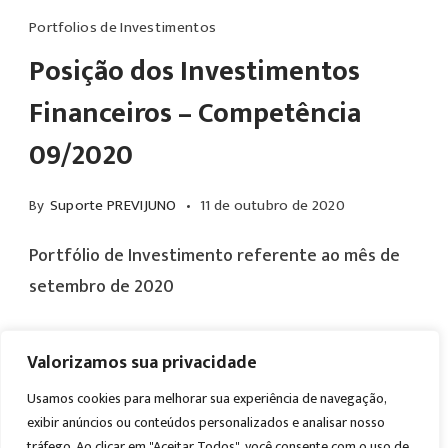
Portfolios de Investimentos
Posição dos Investimentos
Financeiros – Competência
09/2020
By
Suporte PREVIJUNO
11 de outubro de 2020
Portfólio de Investimento referente ao mês de
setembro de 2020
Valorizamos sua privacidade
Read More
Usamos cookies para melhorar sua experiência de navegação,
exibir anúncios ou conteúdos personalizados e analisar nosso
tráfego. Ao clicar em "Aceitar Todos", você consente com o uso de