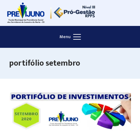
Skip
to
content
Menu
portifólio setembro