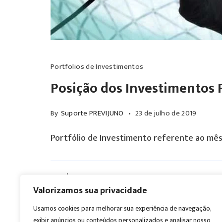
Portfolios de Investimentos
Posição dos Investimentos 
By
Suporte PREVIJUNO
23 de julho de 2019
Portfólio de Investimento referente ao mês
Read More
Valorizamos sua privacidade
Usamos cookies para melhorar sua experiência de navegação,
Prev
1
2
3
exibir anúncios ou conteúdos personalizados e analisar nosso