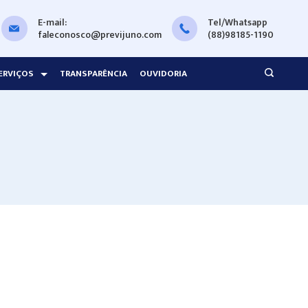
E-mail:
Tel/Whatsapp
faleconosco@previjuno.com
(88)98185-1190
ERVIÇOS
TRANSPARÊNCIA
OUVIDORIA