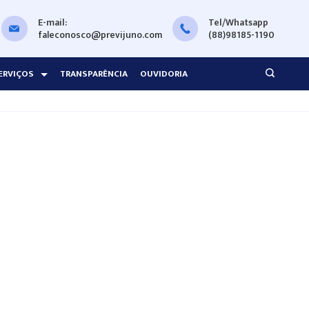
E-mail:
Tel/Whatsapp
faleconosco@previjuno.com
(88)98185-1190
ERVIÇOS
TRANSPARÊNCIA
OUVIDORIA