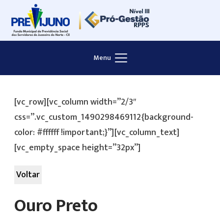
Skip
to
content
Menu
[vc_row][vc_column width=”2/3″
css=”.vc_custom_1490298469112{background-
color: #ffffff !important;}”][vc_column_text]
[vc_empty_space height=”32px”]
Voltar
Ouro Preto