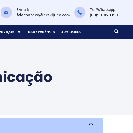
E-mail:
Tel/Whatsapp
faleconosco@previjuno.com
(88)98185-1190
ERVIÇOS
TRANSPARÊNCIA
OUVIDORIA
nicação